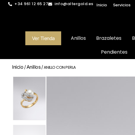
+34 961 12 65 27
info@altergold.es
Inicio
Servicios
Anillos
Brazaletes
B
Ver Tienda
Pendientes
Inicio
Anillos
/
/ ANILLO CON PERLA