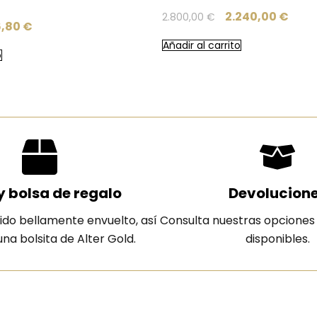
2.240,00
€
2.800,00
€
6,80
€
Añadir al carrito
o
y bolsa de regalo
Devolucion
ido bellamente envuelto, así
Consulta nuestras opciones
na bolsita de Alter Gold.
disponibles.