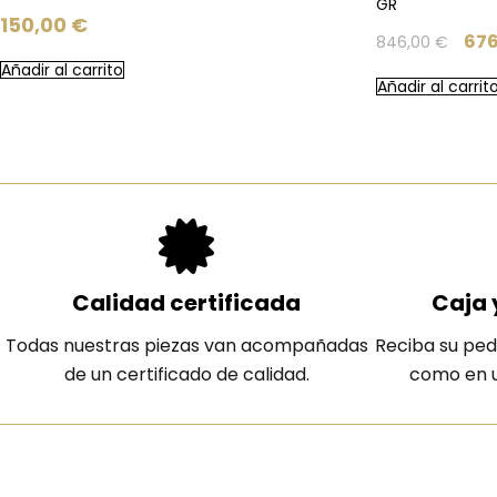
GR
150,00
€
67
846,00
€
Añadir al carrito
Añadir al carrit
Calidad certificada
Caja 
Todas nuestras piezas van acompañadas
Reciba su ped
de un certificado de calidad.
como en u