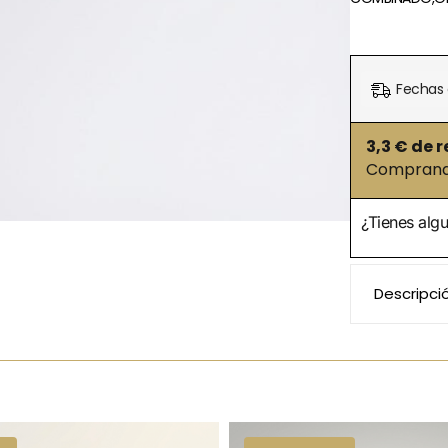
Fechas 
3,3
€ de r
Comprando
¿Tienes alg
Descripci