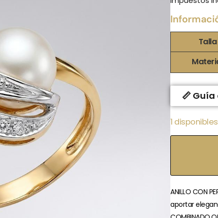
Impuestos in
Informaci
Talla
Materi
📏 Guía 
1 disponibles
ANILLO CON PER
aportar eleganc
COMBINADO,OR