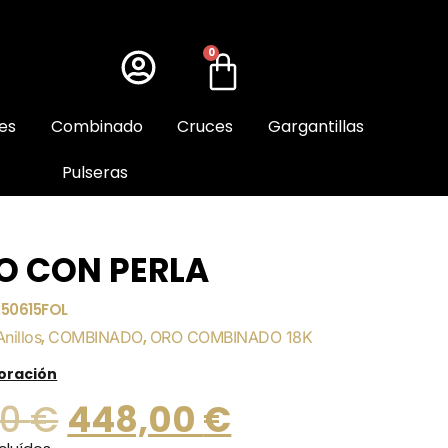
0
es
Combinado
Cruces
Gargantillas
Pulseras
O CON PERLA
250615FOL
Anillos
,
COMBINADO
,
ORO COMBINADO 18K
loración
00
€
448,00
€