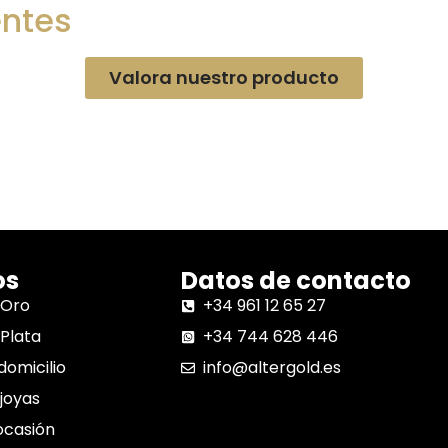
entes
Valora nuestro producto
os
Datos de contacto
 Oro
+34 961 12 65 27
Plata
+34 744 628 446
domicilio
info@altergold.es
joyas
ocasión