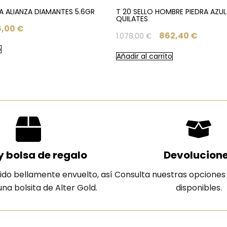
IA ALIANZA DIAMANTES 5.6GR
T 20 SELLO HOMBRE PIEDRA AZUL 
QUILATES
6,00
€
862,40
€
1.078,00
€
o
Añadir al carrito
y bolsa de regalo
Devolucion
ido bellamente envuelto, así
Consulta nuestras opciones
na bolsita de Alter Gold.
disponibles.