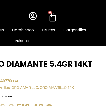
0
es
Combinado
Cruces
Gargantillas
Pulseras
O DIAMANTE 5.4GR 14KT
240770FGA
Anillos
,
ORO AMARILLO
,
ORO AMARILLO 14K
loración