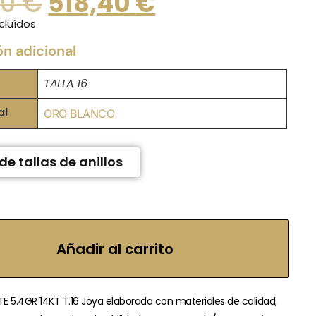
00
€
518,40
€
cluídos
ón adicional
TALLA 16
al
ORO BLANCO
de tallas de anillos
Añadir al carrito
E 5.4GR 14KT T.16 Joya elaborada con materiales de calidad,