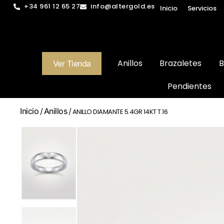
+34 961 12 65 27
info@altergold.es
Inicio
Servicios
Anillos
Brazaletes
B
Ver Tienda
Pendientes
Inicio
Anillos
/
/ ANILLO DIAMANTE 5.4GR 14KT T.16