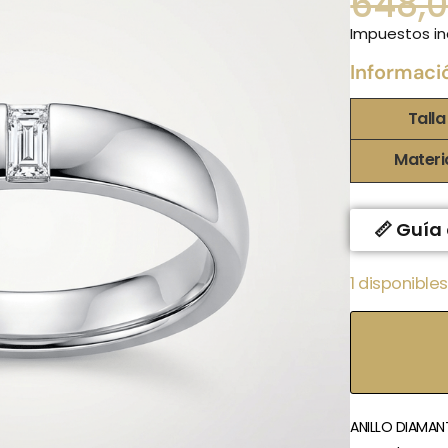
648,
Impuestos in
Informaci
Talla
Materi
📏 Guía 
1 disponibles
ANILLO DIAMANT