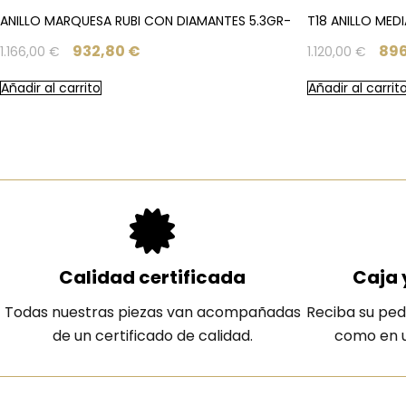
ANILLO MARQUESA RUBI CON DIAMANTES 5.3GR-
T18 ANILLO MED
932,80
€
89
1.166,00
€
1.120,00
€
Añadir al carrito
Añadir al carrit
Calidad certificada
Caja 
Todas nuestras piezas van acompañadas
Reciba su ped
de un certificado de calidad.
como en u