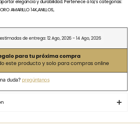
portar elegancia y durabilidad. Pertenece a la/s categorías:
ORO AMARILLO 14K,ANILLOS,
estimadas de entrega: 12 Ago, 2026 - 14 Ago, 2026
egalo para tu próxima compra
 este producto y solo para compras online
una duda?
pregúntanos
ón