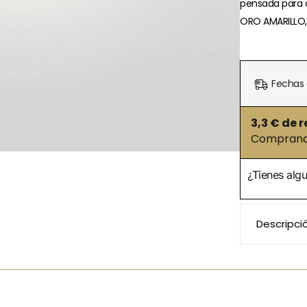
pensada para a
ORO AMARILLO,
Fechas 
3,3
€ de r
Comprando
¿Tienes alg
Descripci