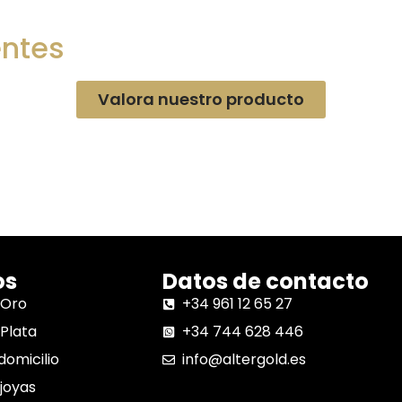
entes
Valora nuestro producto
os
Datos de contacto
 Oro
+34 961 12 65 27
Plata
+34 744 628 446
domicilio
info@altergold.es
joyas