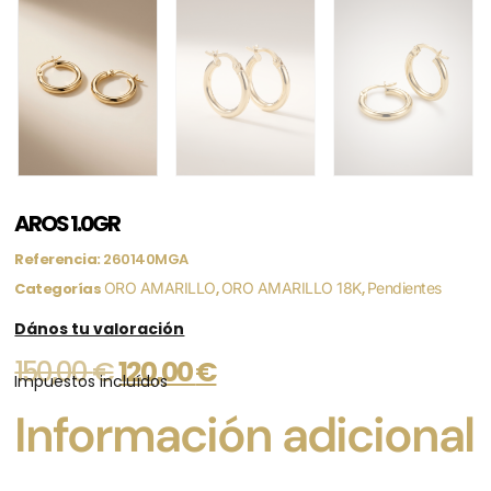
AROS 1.0GR
Referencia:
260140MGA
Categorías
ORO AMARILLO
,
ORO AMARILLO 18K
,
Pendientes
Dános tu valoración
150,00
€
120,00
€
Impuestos incluídos
Información adicional