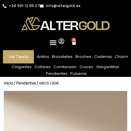
+34 961 12 65 27
info@altergold.es
0
Anillos
Brazaletes
Broches
Cadenas
Charm
Ver Tienda
Colgantes
Collares
Combinado
Cruces
Gargantillas
Pendientes
Pulseras
Inicio
/
Pendientes
/ AROS 1.0GR