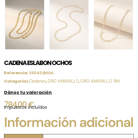
CADENA ESLABON OCHOS
Referencia:
250432MGA
Categorías
Cadenas
,
ORO AMARILLO
,
ORO AMARILLO 18K
Dános tu valoración
784,00
€
Impuestos incluídos
Información adicional