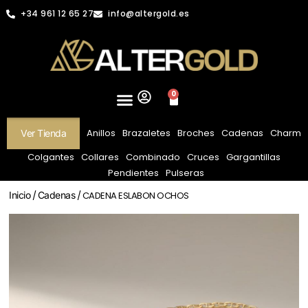
+34 961 12 65 27
info@altergold.es
0
Anillos
Brazaletes
Broches
Cadenas
Charm
Ver Tienda
Colgantes
Collares
Combinado
Cruces
Gargantillas
Pendientes
Pulseras
Inicio
/
Cadenas
/ CADENA ESLABON OCHOS