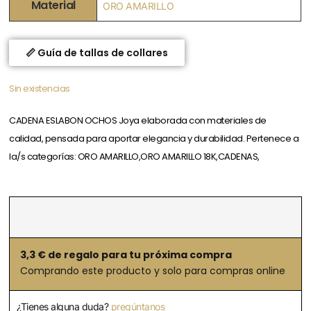
Material
ORO AMARILLO
📏 Guía de tallas de collares
Sin existencias
CADENA ESLABON OCHOS Joya elaborada con materiales de
calidad, pensada para aportar elegancia y durabilidad. Pertenece a
la/s categorías: ORO AMARILLO,ORO AMARILLO 18K,CADENAS,
3,3
€ de regalo para tu próxima compra
Comprando este producto y solo para compras online
¿Tienes alguna duda?
pregúntanos