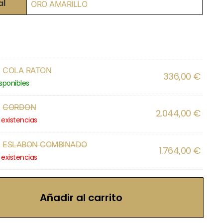
al
ORO AMARILLO
×
COLA RATON
336,00
€
isponibles
×
CORDON
2.044,00
€
 existencias
×
ESLABON COMBINADO
1.764,00
€
O
 existencias
Añadir al carrito