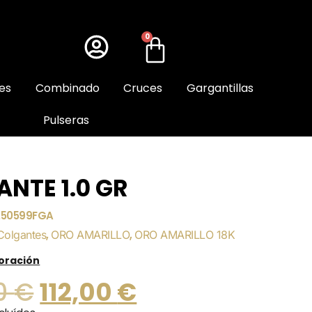
0
es
Combinado
Cruces
Gargantillas
Pulseras
NTE 1.0 GR
250599FGA
Colgantes
,
ORO AMARILLO
,
ORO AMARILLO 18K
loración
00
€
112,00
€