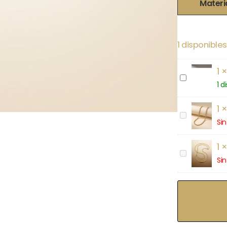
Materi
1 disponibles
1
COLA
RATON
1 d
1
CORDON
Sin
1
ESLABON
COMBINAD
Sin