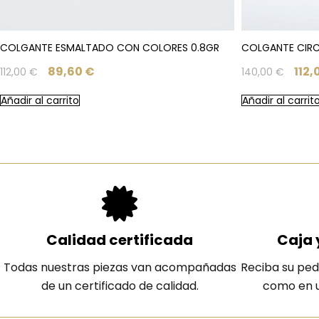
COLGANTE ESMALTADO CON COLORES 0.8GR
COLGANTE CIRCO
89,60
€
112,
112,00
€
140,00
€
Añadir al carrito
Añadir al carrit
Calidad certificada
Caja 
Todas nuestras piezas van acompañadas
Reciba su ped
de un certificado de calidad.
como en u