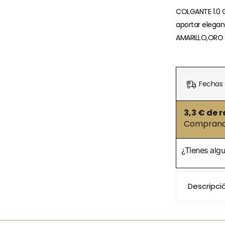
COLGANTE 1.0 G
aportar elegan
AMARILLO,ORO 
Fechas 
3,3
€ de r
Comprando
¿Tienes alg
Descripci