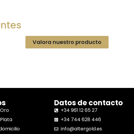
entes
Valora nuestro producto
os
Datos de contacto
 Oro
+34 961 12 65 27
Plata
+34 744 628 446
domicilio
info@altergold.es