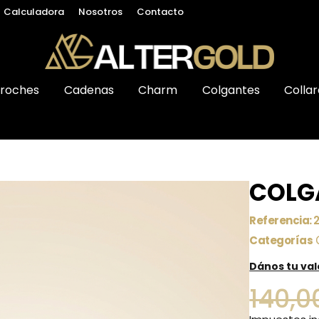
Calculadora
Nosotros
Contacto
roches
Cadenas
Charm
Colgantes
Collar
COLGA
Referencia:
Categorías
Dános tu va
140,