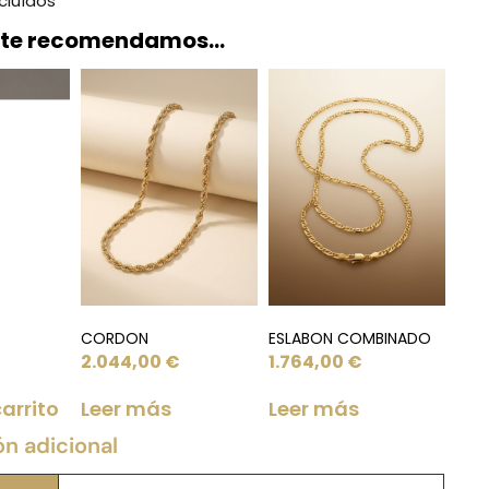
cluídos
 te recomendamos…
CORDON
ESLABON COMBINADO
2.044,00
€
1.764,00
€
carrito
Leer más
Leer más
ón adicional