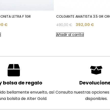
NITA LETRA F 1GR
COLGANTE AMATISTA 3.5 GR O
00
€
392,00
€
490,00
€
o
Añadir al carrito
y bolsa de regalo
Devolucion
ido bellamente envuelto, así
Consulta nuestras opciones
na bolsita de Alter Gold.
disponibles.