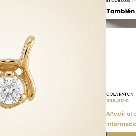
Impuestos in
También
COLA RATON
336,00
€
Añadir al 
Informaci