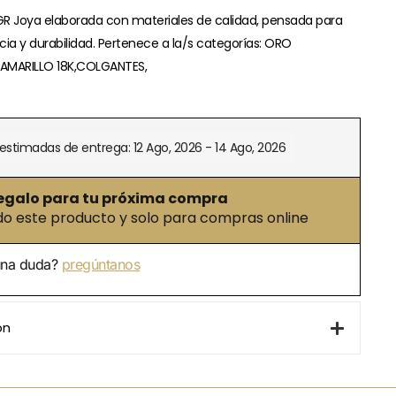
R Joya elaborada con materiales de calidad, pensada para
cia y durabilidad. Pertenece a la/s categorías: ORO
AMARILLO 18K,COLGANTES,
estimadas de entrega: 12 Ago, 2026 - 14 Ago, 2026
egalo para tu próxima compra
 este producto y solo para compras online
una duda?
pregúntanos
ón