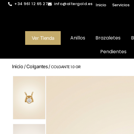
+34 961 12 65 27
info@altergold.es
Inicio
Servicios
Anillos
Brazaletes
B
Ver Tienda
Pendientes
Inicio
Colgantes
/
/ COLGANTE 1.0 GR