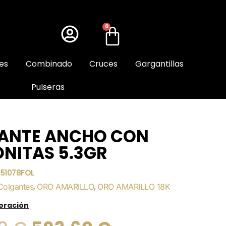
0
es
Combinado
Cruces
Gargantillas
Pulseras
ANTE ANCHO CON
NITAS 5.3GR
251078FOL
Colgantes
,
ORO AMARILLO
,
ORO AMARILLO 18K
loración