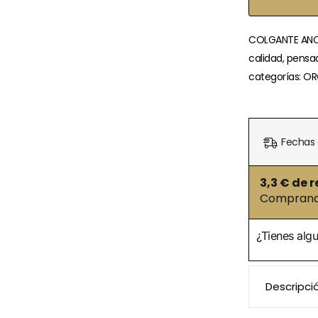
COLGANTE ANCH
calidad, pensa
categorías: O
Fechas 
3,3
€ de r
Comprando
¿Tienes alg
Descripci