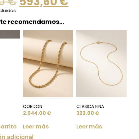
00
€
593,60
€
cluídos
 te recomendamos…
CORDON
CLASICA FINA
2.044,00
€
322,00
€
carrito
Leer más
Leer más
ón adicional