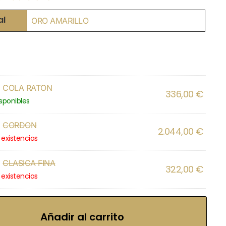
al
ORO AMARILLO
×
COLA RATON
336,00
€
isponibles
×
CORDON
2.044,00
€
 existencias
×
CLASICA FINA
322,00
€
 existencias
Añadir al carrito