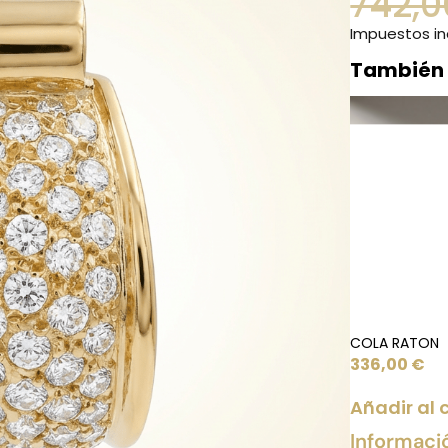
742,
Impuestos in
También
COLA RATON
336,00
€
Añadir al 
Informaci