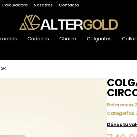
Calculadora
Nosotros
Contacto
roches
Cadenas
Charm
Colgantes
Collar
3GR
COLG
CIRCO
Referencia:
Categorías
Dános tu va