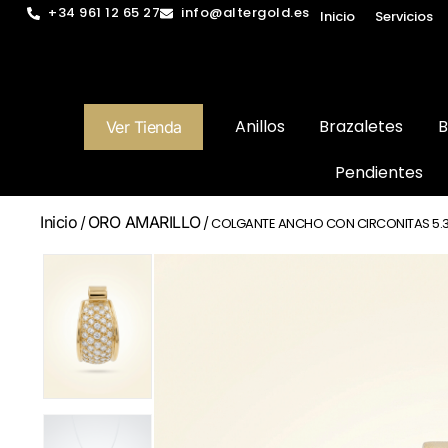
+34 961 12 65 27
info@altergold.es
Inicio
Servicios
Anillos
Brazaletes
B
Ver Tienda
Pendientes
Inicio
ORO AMARILLO
/
/ COLGANTE ANCHO CON CIRCONITAS 5.