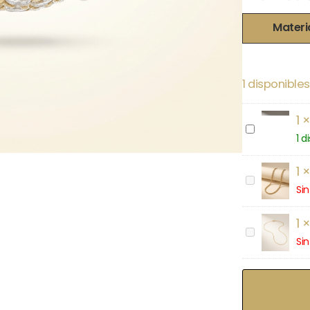
Materi
1 disponibles
1
COLA
RATON
1 d
1
CORDON
Sin
1
CLASICA
FINA
Sin