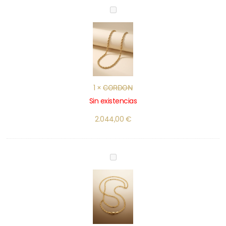
CORDON
1
×
CORDON
Sin existencias
2.044,00
€
ESLABON
COMBINADO