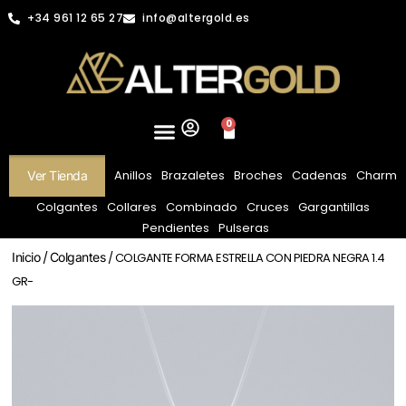
+34 961 12 65 27
info@altergold.es
0
Anillos
Brazaletes
Broches
Cadenas
Charm
Ver Tienda
Colgantes
Collares
Combinado
Cruces
Gargantillas
Pendientes
Pulseras
Inicio
/
Colgantes
/ COLGANTE FORMA ESTRELLA CON PIEDRA NEGRA 1.4
GR-