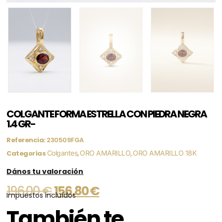
COLGANTE FORMA ESTRELLA CON PIEDRA NEGRA
1.4 GR-
Referencia:
230509FGA
Categorías
Colgantes
,
ORO AMARILLO
,
ORO AMARILLO 18K
Dános tu valoración
196,00
€
156,80
€
Impuestos incluídos
También te