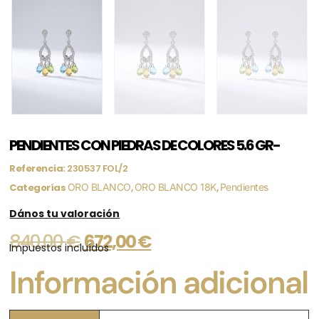
PENDIENTES CON PIEDRAS DE COLORES 5.6 GR-
Referencia:
230537 FOL/2
Categorías
ORO BLANCO
,
ORO BLANCO 18K
,
Pendientes
Dános tu valoración
840,00
€
672,00
€
Impuestos incluídos
Información adicional