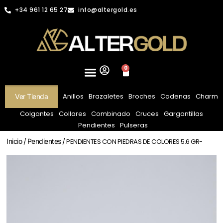
+34 961 12 65 27
info@altergold.es
0
Anillos
Brazaletes
Broches
Cadenas
Charm
Ver Tienda
Colgantes
Collares
Combinado
Cruces
Gargantillas
Pendientes
Pulseras
Inicio
/
Pendientes
/ PENDIENTES CON PIEDRAS DE COLORES 5.6 GR-