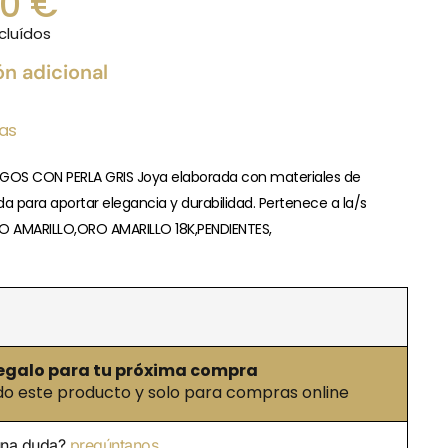
00
€
cluídos
ón adicional
ias
RGOS CON PERLA GRIS Joya elaborada con materiales de
da para aportar elegancia y durabilidad. Pertenece a la/s
O AMARILLO,ORO AMARILLO 18K,PENDIENTES,
egalo para tu próxima compra
 este producto y solo para compras online
una duda?
pregúntanos