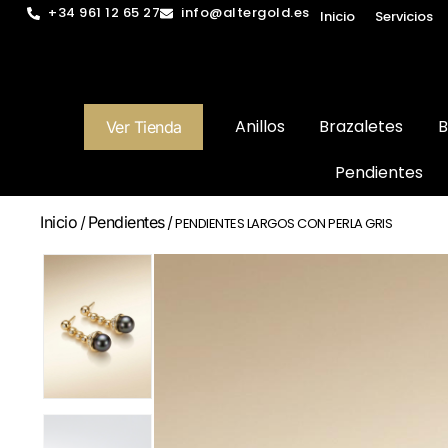
+34 961 12 65 27
info@altergold.es
Inicio
Servicios
Anillos
Brazaletes
B
Ver Tienda
Pendientes
Inicio
Pendientes
/
/ PENDIENTES LARGOS CON PERLA GRIS