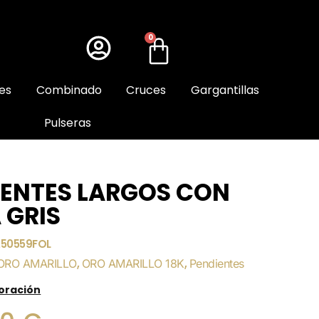
0
es
Combinado
Cruces
Gargantillas
Pulseras
IENTES LARGOS CON
 GRIS
250559FOL
ORO AMARILLO
,
ORO AMARILLO 18K
,
Pendientes
loración