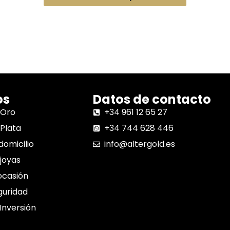
os
Datos de contacto
 Oro
+34 961 12 65 27
Plata
+34 744 628 446
domicilio
info@altergold.es
joyas
ocasión
guridad
 Inversión