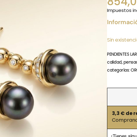
854,
Impuestos in
Informaci
Sin existenc
PENDIENTES LA
calidad, pensa
categorías: OR
3,3
€ de r
Comprando
¿Tienes alg