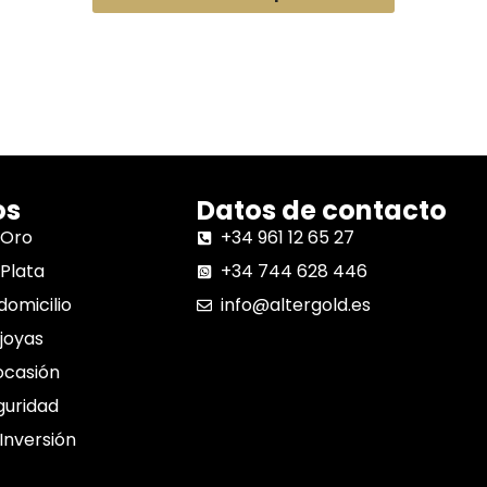
os
Datos de contacto
 Oro
+34 961 12 65 27
Plata
+34 744 628 446
domicilio
info@altergold.es
joyas
ocasión
guridad
 Inversión