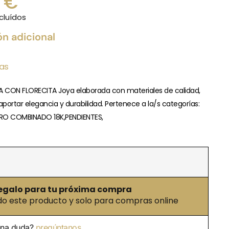
0
€
cluídos
ón adicional
ias
A CON FLORECITA Joya elaborada con materiales de calidad,
portar elegancia y durabilidad. Pertenece a la/s categorías:
O COMBINADO 18K,PENDIENTES,
egalo para tu próxima compra
 este producto y solo para compras online
una duda?
pregúntanos