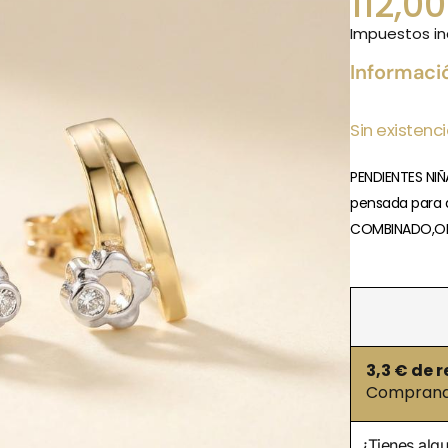
112,0
Impuestos in
Informaci
Sin existenc
PENDIENTES NIÑ
pensada para a
COMBINADO,OR
3,3
€ de r
Comprando
¿Tienes alg