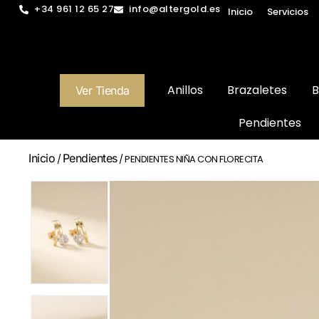
+34 961 12 65 27
info@altergold.es
Inicio
Servicios
Anillos
Brazaletes
B
Ver Tienda
Pendientes
Inicio
Pendientes
/
/ PENDIENTES NIÑA CON FLORECITA