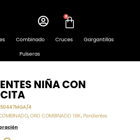
0
es
Combinado
Cruces
Gargantillas
Pulseras
IENTES NIÑA CON
ECITA
250447MGA/4
COMBINADO
,
ORO COMBINADO 18K
,
Pendientes
loración