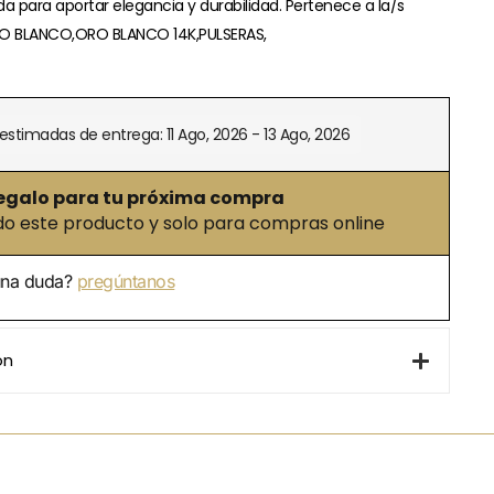
da para aportar elegancia y durabilidad. Pertenece a la/s
RO BLANCO,ORO BLANCO 14K,PULSERAS,
estimadas de entrega: 11 Ago, 2026 - 13 Ago, 2026
egalo para tu próxima compra
 este producto y solo para compras online
una duda?
pregúntanos
ón