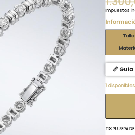
1.300
Impuestos in
Informaci
Talla
Materi
📏 Guía 
1 disponibles
T18 PULSERA DE