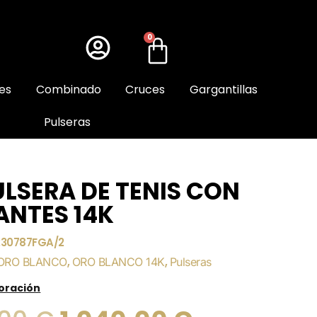
0
es
Combinado
Cruces
Gargantillas
Pulseras
ULSERA DE TENIS CON
ANTES 14K
230787FGA/2
ORO BLANCO
,
ORO BLANCO 14K
,
Pulseras
loración