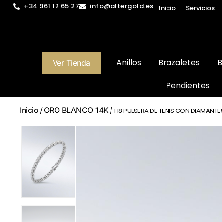
+34 961 12 65 27
info@altergold.es
Inicio
Servicios
Anillos
Brazaletes
B
Ver Tienda
Pendientes
Inicio
ORO BLANCO 14K
/
/ T18 PULSERA DE TENIS CON DIAMANTE