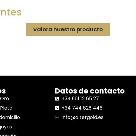
entes
Valora nuestro producto
os
Datos de contacto
 Oro
+34 961 12 65 27
Plata
+34 744 628 446
domicilio
info@altergold.es
joyas