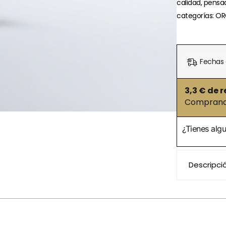
calidad, pensa
categorías: O
Fechas 
3,3
€ de r
Comprando
¿Tienes alg
Descripci