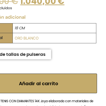
,00
€
1.040,00
€
cluídos
ón adicional
18 CM
al
ORO BLANCO
de tallas de pulseras
Añadir al carrito
 TENIS CON DIAMANTES 14K Joya elaborada con materiales de