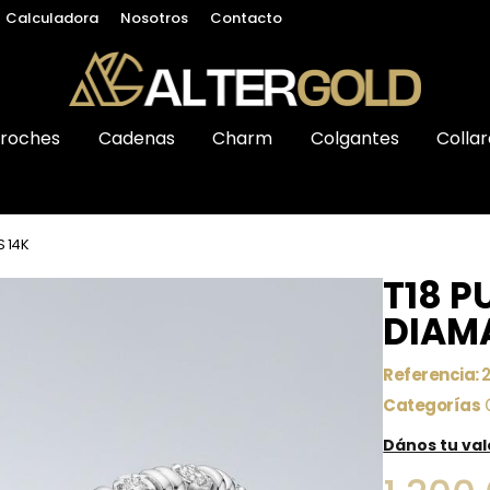
Calculadora
Nosotros
Contacto
roches
Cadenas
Charm
Colgantes
Collar
S 14K
T18 P
DIAM
Referencia:
Categorías
Dános tu va